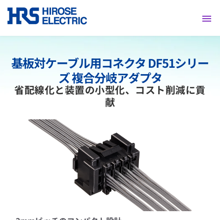
採用情報
基板対ケーブル用コネクタ DF51シリー
ズ 複合分岐アダプタ
省配線化と装置の小型化、コスト削減に貢
献