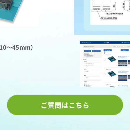
0～45mm）
製品一覧ペ
(スペック、図面、3