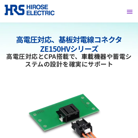
採用情報
高電圧対応、
基板対電線
コネクタ
ZE150HVシリーズ
高電圧対応とCPA搭載で、
車載機器
や蓄電シ
ステムの設計を確実にサポート