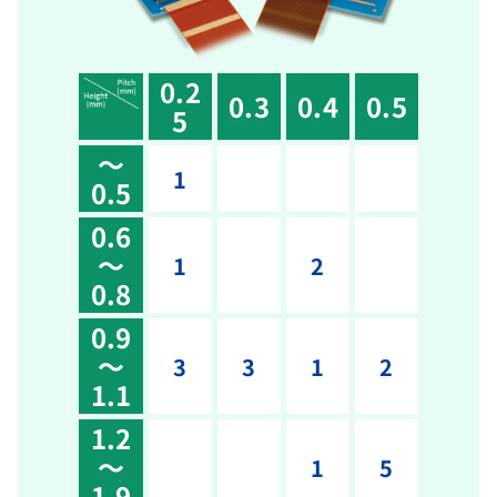
0.2
0.3
0.4
0.5
5
～
1
0.5
0.6
～
1
2
0.8
0.9
～
3
3
1
2
1.1
1.2
～
1
5
1.9