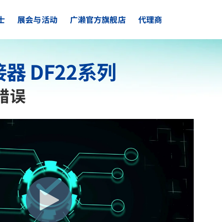
士
展会与活动
广濑官方旗舰店
代理商
 DF22系列
错误