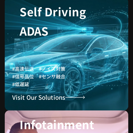
Self Driving
ADAS
#高速伝送 #ノイズ対策
#信号品位 #センサ融合
#低遅延
Visit Our Solutions
Infotainment