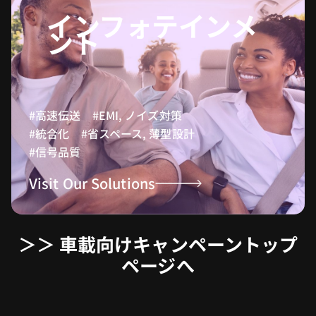
インフォテインメ
ント
#高速伝送 #EMI, ノイズ対策
#統合化 #省スペース, 薄型設計
#信号品質
Visit Our Solutions
＞＞ 車載向けキャンペーントップ
ページへ