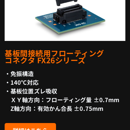
基板間接続用フローティング
コネクタ FX26シリーズ
・免振構造
・140℃対応
・基板位置ズレ吸収
ＸＹ軸方向：フローティング量 ±0.7mm
Z軸方向：有効かん合長 ±0.75mm