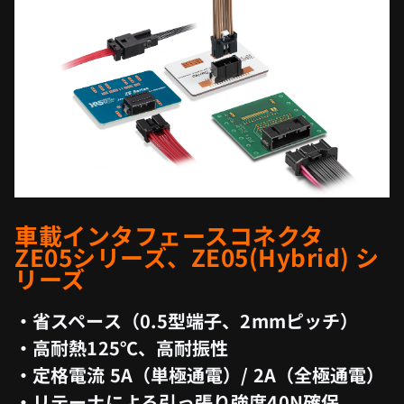
車載インタフェースコネクタ
ZE05シリーズ、ZE05(Hybrid) シ
リーズ
・省スペース（0.5型端子、2mmピッチ）
・高耐熱125℃、高耐振性
・定格電流 5A（単極通電）/ 2A（全極通電）
・リテーナによる引っ張り強度40N確保